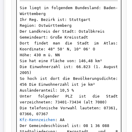
Sie liegt in folgendem Bundesland: Baden-
Württemberg 

Ihr Reg. Bezirk ist: Stuttgart 

Region: Ostwürttemberg 

Der Landkreis der Stadt: Ostalbkreis 

Gemeindeart: Große Kreisstadt 

Dort findet man die Stadt im Atlas: 
Koordinate: 48° 50' N, 10° 06' O

Höhe: 430 m ü. NN 

Sie hat eine Fläche von: 146,48 km² 

Die Einwohnerzahl ist: 66.823 (1. August 
2005) 

So hoch ist dort die Bevölkerungsdichte: 
456 Die Einwohnerzahl ist je km² 

Ausländeranteil: 10,5 % 

Unter folgender PLZ ist die Stadt 
verzeichneten: 73401-73434 (alt 7080) 

Die telefonische Vorwahl lauteten: 07361, 
Kfz-Kennzeichen
: AA 

Der Gemeindeschlüssel ist: 08 1 36 088 

Stadtgliederung: Kernstadt und 8 