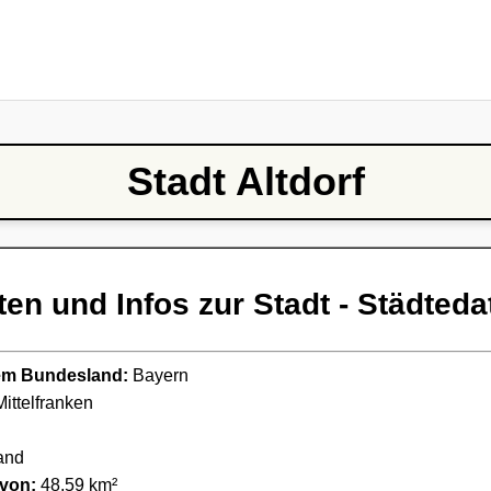
Stadt Altdorf
ten und Infos zur Stadt - Städteda
ndem Bundesland:
Bayern
ittelfranken
and
 von:
48,59 km²