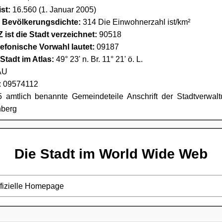
st:
16.560 (1. Januar 2005)
e Bevölkerungsdichte:
314 Die Einwohnerzahl ist/km²
 ist die Stadt verzeichnet:
90518
lefonische Vorwahl lautet:
09187
Stadt im Atlas:
49° 23' n. Br. 11° 21' ö. L.
AU
: 09574112
5 amtlich benannte Gemeindeteile Anschrift der Stadtverwal
nberg
Die Stadt im World Wide Web
ffizielle Homepage