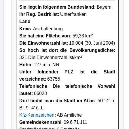
Sie liegt in folgendem Bundesland:
Bayern
Ihr Reg. Bezirk ist:
Unterfranken
Land
Kreis
:
Aschaffenburg
Sie hat eine Fläche von:
59,33 km²
Die Einwohnerzahl ist:
19.004 (30. Juni 2004)
So hoch ist dort die Bevölkerungsdichte:
321 Die Einwohnerzahl ist/km²
Höhe:
127 m ü. NN
Unter folgender PLZ ist die Stadt
verzeichnet:
63755
Telefonische Die telefonische Vorwahl
lautet:
06023
Dort findet man die Stadt im Atlas:
50° 4' n.
Br. 9° 4' ö. L.
Kfz-Kennzeichen
:
AB Amtliche
Gemeindekennzahl
: 09 6 71 111