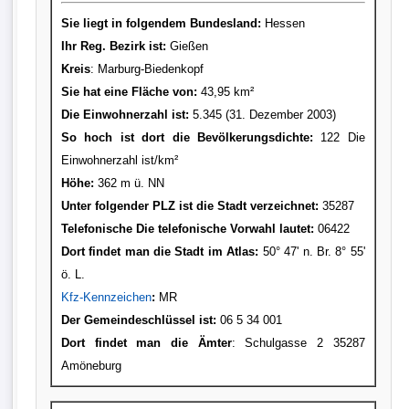
Sie liegt in folgendem Bundesland:
Hessen
Ihr Reg. Bezirk ist:
Gießen
Kreis
: Marburg-Biedenkopf
Sie hat eine Fläche von:
43,95 km²
Die Einwohnerzahl ist:
5.345 (31. Dezember 2003)
So hoch ist dort die Bevölkerungsdichte:
122 Die
Einwohnerzahl ist/km²
Höhe:
362 m ü. NN
Unter folgender PLZ ist die Stadt verzeichnet:
35287
Telefonische Die telefonische Vorwahl lautet:
06422
Dort findet man die Stadt im Atlas:
50° 47' n. Br. 8° 55'
ö. L.
Kfz-Kennzeichen
:
MR
Der Gemeindeschlüssel ist:
06 5 34 001
Dort findet man die Ämter
: Schulgasse 2 35287
Amöneburg