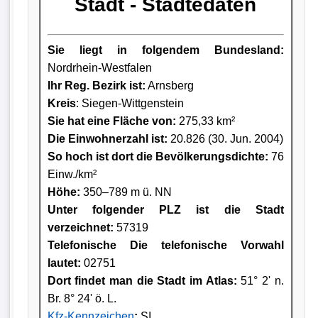
Stadt - Städtedaten
Sie liegt in folgendem Bundesland:
Nordrhein-Westfalen
Ihr Reg. Bezirk ist:
Arnsberg
Kreis
: Siegen-Wittgenstein
Sie hat eine Fläche von:
275,33 km²
Die Einwohnerzahl ist:
20.826 (30. Jun. 2004)
So hoch ist dort die Bevölkerungsdichte:
76
Einw./km²
Höhe:
350–789 m ü. NN
Unter folgender PLZ ist die Stadt
verzeichnet:
57319
Telefonische Die telefonische Vorwahl
lautet:
02751
Dort findet man die Stadt im Atlas:
51° 2' n.
Br. 8° 24' ö. L.
Kfz-Kennzeichen
:
SI