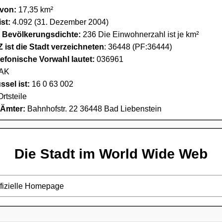
 von:
17,35 km²
st:
4.092 (31. Dezember 2004)
e Bevölkerungsdichte:
236 Die Einwohnerzahl ist je km²
 ist die Stadt verzeichneten
: 36448 (PF:36444)
lefonische Vorwahl lautet:
036961
AK
sel ist:
16 0 63 002
Ortsteile
 Ämter:
Bahnhofstr. 22 36448 Bad Liebenstein
Die Stadt im World Wide Web
ffizielle Homepage