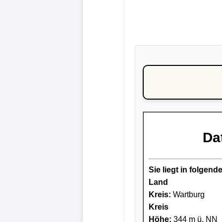
Da
Sie liegt in folge
Land
Kreis
:
Wartburg
Kreis
Höhe:
344 m ü. NN