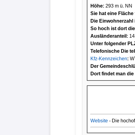
Höhe:
293 m ü. NN
Sie hat eine Fläche
Die Einwohnerzahl i
So hoch ist dort di
Ausländeranteil:
14
Unter folgender PLZ
Telefonische Die te
Kfz-Kennzeichen
:
W
Der Gemeindeschlüs
Dort findet man die
Website
- Die hocho