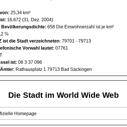
 von:
25,34 km²
st:
16.672 (31. Dez. 2004)
e Bevölkerungsdichte:
658 Die Einwohnerzahl ist je km²
,2 %
 ist die Stadt verzeichneten
: 79701 - 79713
lefonische Vorwahl lautet:
07761
T
sel ist:
08 3 37 096
 Ämter:
Rathausplatz 1 79713 Bad Säckingen
Die Stadt im World Wide Web
ffizielle Homepage