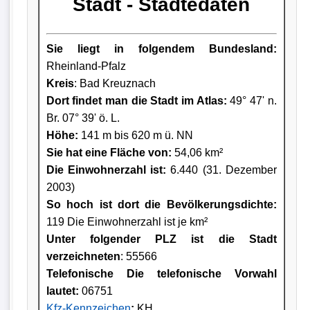
Stadt - Städtedaten
Sie liegt in folgendem Bundesland:
Rheinland-Pfalz
Kreis
: Bad Kreuznach
Dort findet man die Stadt im Atlas:
49° 47' n.
Br. 07° 39' ö. L.
Höhe:
141 m bis 620 m ü. NN
Sie hat eine Fläche von:
54,06 km²
Die Einwohnerzahl ist:
6.440 (31. Dezember
2003)
So hoch ist dort die Bevölkerungsdichte:
119 Die Einwohnerzahl ist je km²
Unter folgender PLZ ist die Stadt
verzeichneten
: 55566
Telefonische Die telefonische Vorwahl
lautet:
06751
Kfz-Kennzeichen
:
KH