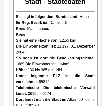
Stadt - Städtedaten
Sie liegt in folgendem Bundesland:
Hessen
Ihr Reg. Bezirk ist:
Darmstadt
Kreis
: Main-Taunus-
Kreis
Sie hat eine Fläche von:
12,55 km²
Die Einwohnerzahl ist:
21.197 (31. Dezember
2004)
So hoch ist dort die Bevölkerungsdichte:
1689 Die Einwohnerzahl ist/km²
Höhe:
130 bis 385 m ü. NN
Unter folgender PLZ ist die Stadt
verzeichnet:
65812
Telefonische Die telefonische Vorwahl
lautet:
06196, 06174
Dort findet man die Stadt im Atlas:
50° 08' n.
Br. 08° 30' ö. L.