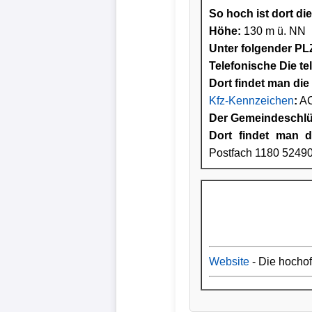
So hoch ist dort di
Höhe:
130 m ü. NN
Unter folgender PLZ
Telefonische Die te
Dort findet man die 
Kfz-Kennzeichen
:
A
Der Gemeindeschlüs
Dort findet man d
Postfach 1180 5249
Website
- Die hocho