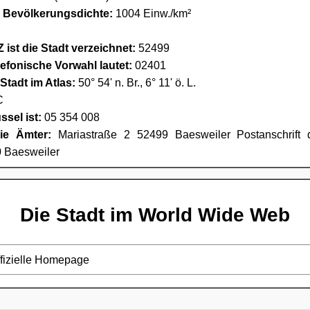
e Bevölkerungsdichte:
1004 Einw./km²
 ist die Stadt verzeichnet:
52499
lefonische Vorwahl lautet:
02401
Stadt im Atlas:
50° 54' n. Br., 6° 11' ö. L.
C
sel ist:
05 354 008
ie Ämter:
Mariastraße 2 52499 Baesweiler Postanschrift d
0 Baesweiler
Die Stadt im World Wide Web
ffizielle Homepage