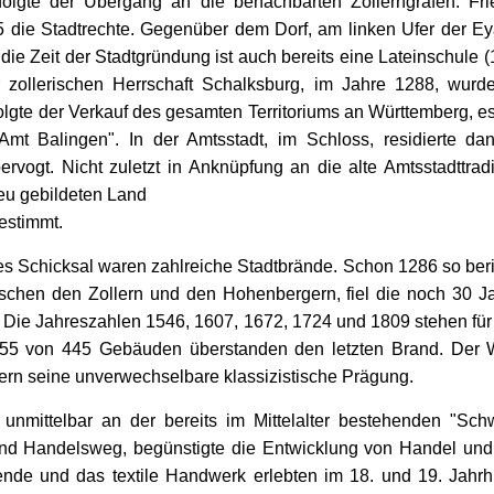
folgte der Übergang an die benachbarten Zollerngrafen. Fri
5 die Stadtrechte. Gegenüber dem Dorf, am linken Ufer der Ey
die Zeit der Stadtgründung ist auch bereits eine Lateinschule
 zollerischen Herrschaft Schalksburg, im Jahre 1288, wurd
folgte der Verkauf des gesamten Territoriums an Württemberg, e
Amt Balingen". In der Amtsstadt, im Schloss, residierte da
ervogt. Nicht zuletzt in Anknüpfung an die alte Amtsstadttrad
eu gebildeten Land
estimmt.
s Schicksal waren zahlreiche Stadtbrände. Schon 1286 so beri
schen den Zollern und den Hohenbergern, fiel die noch 30 J
Die Jahreszahlen 1546, 1607, 1672, 1724 und 1809 stehen für
 55 von 445 Gebäuden überstanden den letzten Brand. Der W
ern seine unverwechselbare klassizistische Prägung.
unmittelbar an der bereits im Mittelalter bestehenden "Sch
und Handelsweg, begünstigte die Entwicklung von Handel und
ende und das textile Handwerk erlebten im 18. und 19. Jahr