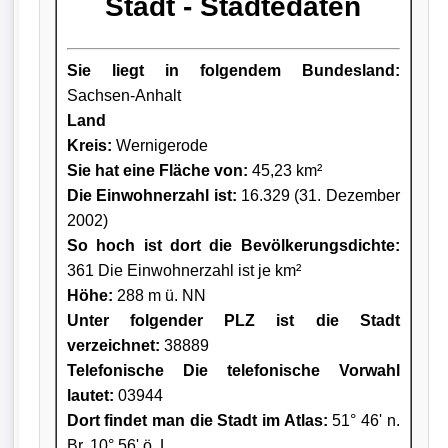
Stadt - Städtedaten
Sie liegt in folgendem Bundesland:
Sachsen-Anhalt
Land
Kreis
:
Wernigerode
Sie hat eine Fläche von:
45,23 km²
Die Einwohnerzahl ist:
16.329 (31. Dezember
2002)
So hoch ist dort die Bevölkerungsdichte:
361 Die Einwohnerzahl ist je km²
Höhe:
288 m ü. NN
Unter folgender PLZ ist die Stadt
verzeichnet:
38889
Telefonische Die telefonische Vorwahl
lautet:
03944
Dort findet man die Stadt im Atlas:
51° 46' n.
Br. 10° 56' ö. L.