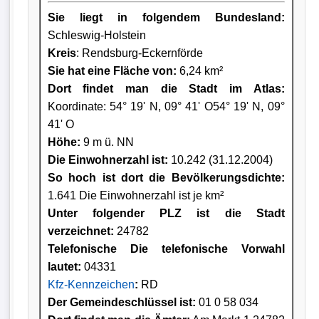
Sie liegt in folgendem Bundesland:
Schleswig-Holstein
Kreis
: Rendsburg-Eckernförde
Sie hat eine Fläche von:
6,24 km²
Dort findet man die Stadt im Atlas:
Koordinate: 54° 19' N, 09° 41' O54° 19' N, 09°
41' O
Höhe:
9 m ü. NN
Die Einwohnerzahl ist:
10.242 (31.12.2004)
So hoch ist dort die Bevölkerungsdichte:
1.641 Die Einwohnerzahl ist je km²
Unter folgender PLZ ist die Stadt
verzeichnet:
24782
Telefonische Die telefonische Vorwahl
lautet:
04331
Kfz-Kennzeichen
:
RD
Der Gemeindeschlüssel ist:
01 0 58 034