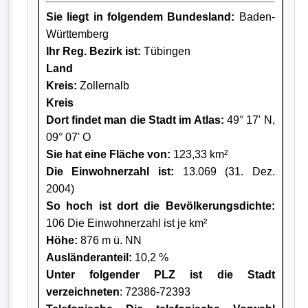
Sie liegt in folgendem Bundesland:
Baden-
Württemberg
Ihr Reg. Bezirk ist:
Tübingen
Land
Kreis
:
Zollernalb
Kreis
Dort findet man die Stadt im Atlas:
49° 17' N,
09° 07' O
Sie hat eine Fläche von:
123,33 km²
Die Einwohnerzahl ist:
13.069 (31. Dez.
2004)
So hoch ist dort die Bevölkerungsdichte:
106 Die Einwohnerzahl ist je km²
Höhe:
876 m ü. NN
Ausländeranteil:
10,2 %
Unter folgender PLZ ist die Stadt
verzeichneten
: 72386-72393