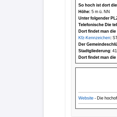
So hoch ist dort di
Höhe:
5 m ü. NN
Unter folgender PLZ
Telefonische Die te
Dort findet man die 
Kfz-Kennzeichen
:
S
Der Gemeindeschlüs
Stadtgliederung
: 4
Dort findet man die
Website
- Die hocho