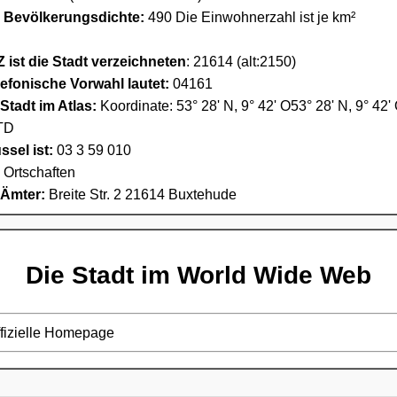
e Bevölkerungsdichte:
490 Die Einwohnerzahl ist je km²
 ist die Stadt verzeichneten
: 21614 (alt:2150)
lefonische Vorwahl lautet:
04161
Stadt im Atlas:
Koordinate: 53° 28' N, 9° 42' O53° 28' N, 9° 42'
TD
sel ist:
03 3 59 010
1 Ortschaften
 Ämter:
Breite Str. 2 21614 Buxtehude
Die Stadt im World Wide Web
ffizielle Homepage