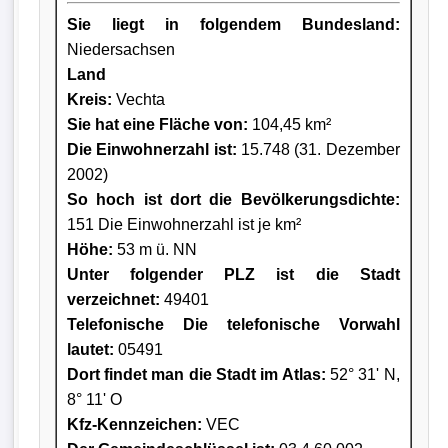
Sie liegt in folgendem Bundesland:
Niedersachsen
Land
Kreis
:
Vechta
Sie hat eine Fläche von:
104,45 km²
Die Einwohnerzahl ist:
15.748 (31. Dezember
2002)
So hoch ist dort die Bevölkerungsdichte:
151 Die Einwohnerzahl ist je km²
Höhe:
53 m ü. NN
Unter folgender PLZ ist die Stadt
verzeichnet:
49401
Telefonische Die telefonische Vorwahl
lautet:
05491
Dort findet man die Stadt im Atlas:
52° 31' N,
8° 11' O
Kfz-Kennzeichen:
VEC