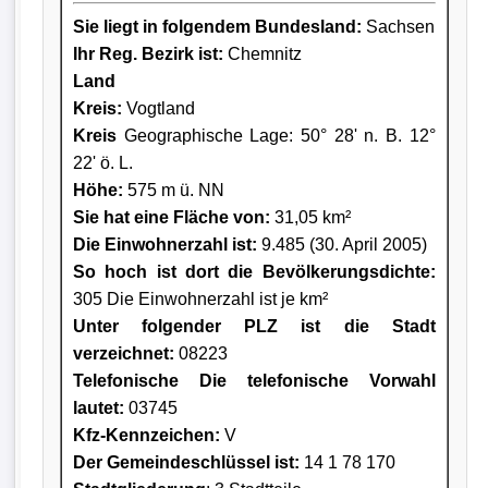
Sie liegt in folgendem Bundesland:
Sachsen
Ihr Reg. Bezirk ist:
Chemnitz
Land
Kreis
:
Vogtland
Kreis
Geographische Lage: 50° 28' n. B. 12°
22' ö. L.
Höhe:
575 m ü. NN
Sie hat eine Fläche von:
31,05 km²
Die Einwohnerzahl ist:
9.485 (30. April 2005)
So hoch ist dort die Bevölkerungsdichte:
305 Die Einwohnerzahl ist je km²
Unter folgender PLZ ist die Stadt
verzeichnet:
08223
Telefonische Die telefonische Vorwahl
lautet:
03745
Kfz-Kennzeichen:
V
Der Gemeindeschlüssel ist:
14 1 78 170