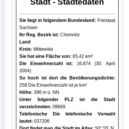
Stadt - Städtedaten
Sie liegt in folgendem Bundesland:
Freistaat
Sachsen
Ihr Reg. Bezirk ist:
Chemnitz
Land
Kreis
:
Mittweida
Sie hat eine Fläche von:
65,42 km²
Die Einwohnerzahl ist:
16.874 (30. April
2004)
So hoch ist dort die Bevölkerungsdichte:
258 Die Einwohnerzahl ist je km²
Höhe:
398 m ü. NN
Unter folgender PLZ ist die Stadt
verzeichneten
: 09669
Telefonische Die telefonische Vorwahl
lautet:
037206
Dort findet man die Stadt im Atlas:
50° 55' N,