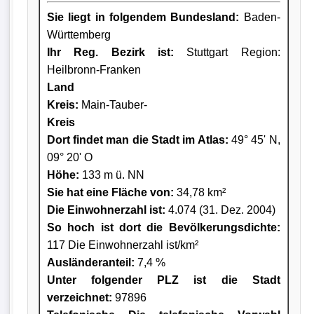
Sie liegt in folgendem Bundesland:
Baden-
Württemberg
Ihr Reg. Bezirk ist:
Stuttgart Region:
Heilbronn-Franken
Land
Kreis
:
Main-Tauber-
Kreis
Dort findet man die Stadt im Atlas:
49° 45' N,
09° 20' O
Höhe:
133 m ü. NN
Sie hat eine Fläche von:
34,78 km²
Die Einwohnerzahl ist:
4.074 (31. Dez. 2004)
So hoch ist dort die Bevölkerungsdichte:
117 Die Einwohnerzahl ist/km²
Ausländeranteil:
7,4 %
Unter folgender PLZ ist die Stadt
verzeichnet:
97896