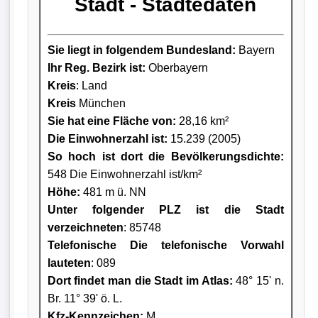
Stadt - Städtedaten
Sie liegt in folgendem Bundesland:
Bayern
Ihr Reg. Bezirk ist:
Oberbayern
Kreis
: Land
Kreis
München
Sie hat eine Fläche von:
28,16 km²
Die Einwohnerzahl ist:
15.239 (2005)
So hoch ist dort die Bevölkerungsdichte:
548 Die Einwohnerzahl ist/km²
Höhe:
481 m ü. NN
Unter folgender PLZ ist die Stadt
verzeichneten
: 85748
Telefonische Die telefonische Vorwahl
lauteten
: 089
Dort findet man die Stadt im Atlas:
48° 15' n.
Br. 11° 39' ö. L.
Kfz-Kennzeichen:
M