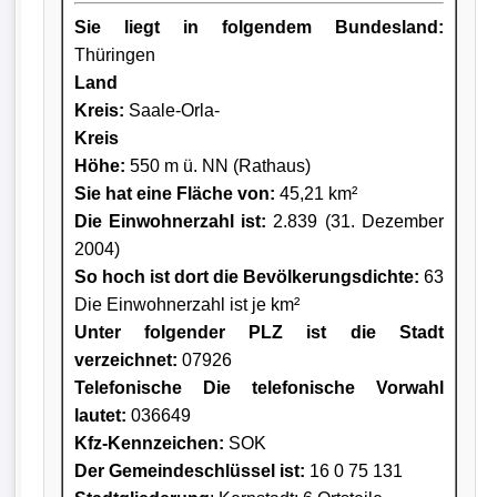
Sie liegt in folgendem Bundesland:
Thüringen
Land
Kreis
:
Saale-Orla-
Kreis
Höhe:
550 m ü. NN (Rathaus)
Sie hat eine Fläche von:
45,21 km²
Die Einwohnerzahl ist:
2.839 (31. Dezember
2004)
So hoch ist dort die Bevölkerungsdichte:
63
Die Einwohnerzahl ist je km²
Unter folgender PLZ ist die Stadt
verzeichnet:
07926
Telefonische Die telefonische Vorwahl
lautet:
036649
Kfz-Kennzeichen:
SOK
Der Gemeindeschlüssel ist:
16 0 75 131