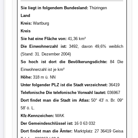
Sie liegt in folgendem Bundesland:
Thüringen
Land
Kreis
:
Wartburg
Kreis
Sie hat eine Fläche von:
41,36 km²
Die Einwohnerzahl ist:
3492, davon 49,6% weiblich
(Stand: 31. Dezember 2004)
So hoch ist dort die Bevölkerungsdichte:
84 Die
Einwohnerzahl ist je km²
Höhe:
318 m ü. NN
Unter folgender PLZ ist die Stadt verzeichnet:
36419
Telefonische Die telefonische Vorwahl lautet:
036967
Dort findet man die Stadt im Atlas:
50° 43' n. Br. 09°
58' ö. L.
Kfz-Kennzeichen:
WAK
Der Gemeindeschlüssel ist:
16 0 63 032
Dort findet man die Ämter:
Marktplatz 27 36419 Geisa