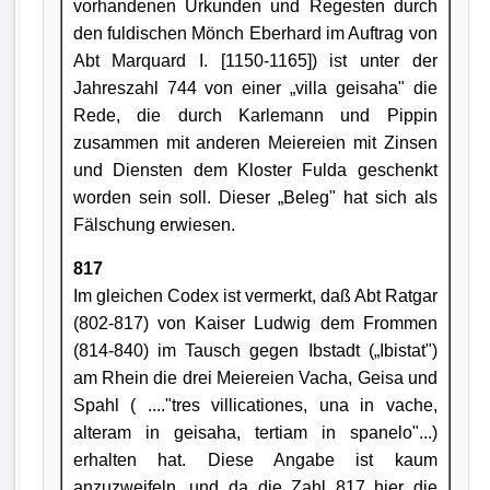
vorhandenen Urkunden und Regesten durch
den fuldischen Mönch Eberhard im Auftrag von
Abt Marquard I. [1150-1165]) ist unter der
Jahreszahl 744 von einer „villa geisaha" die
Rede, die durch Karlemann und Pippin
zusammen mit anderen Meiereien mit Zinsen
und Diensten dem Kloster Fulda geschenkt
worden sein soll. Dieser „Beleg" hat sich als
Fälschung erwiesen.
817
Im gleichen Codex ist vermerkt, daß Abt Ratgar
(802-817) von Kaiser Ludwig dem Frommen
(814-840) im Tausch gegen Ibstadt („Ibistat")
am Rhein die drei Meiereien Vacha, Geisa und
Spahl ( ...."tres villicationes, una in vache,
alteram in geisaha, tertiam in spanelo"...)
erhalten hat. Diese Angabe ist kaum
anzuzweifeln, und da die Zahl 817 hier die