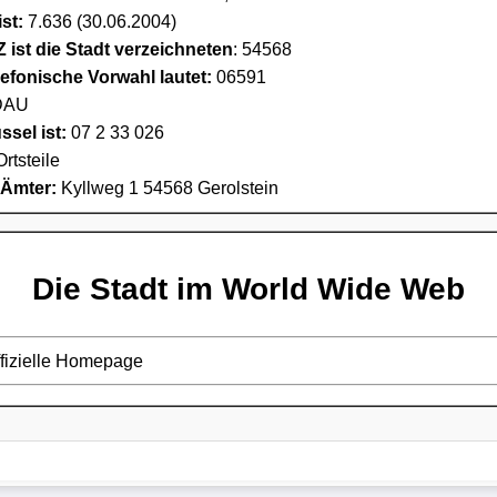
st:
7.636 (30.06.2004)
 ist die Stadt verzeichneten
: 54568
lefonische Vorwahl lautet:
06591
AU
sel ist:
07 2 33 026
Ortsteile
 Ämter:
Kyllweg 1 54568 Gerolstein
Die Stadt im World Wide Web
ffizielle Homepage