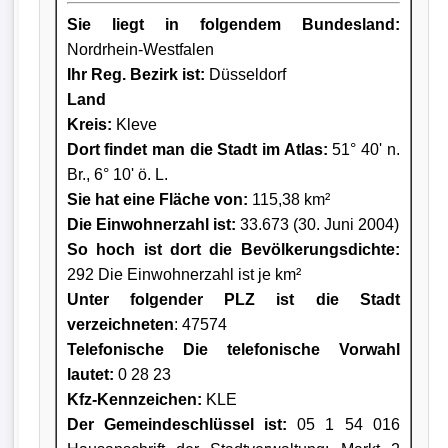
Sie liegt in folgendem Bundesland:
Nordrhein-Westfalen
Ihr Reg. Bezirk ist:
Düsseldorf
Land
Kreis
:
Kleve
Dort findet man die Stadt im Atlas:
51° 40' n.
Br., 6° 10' ö. L.
Sie hat eine Fläche von:
115,38 km²
Die Einwohnerzahl ist:
33.673 (30. Juni 2004)
So hoch ist dort die Bevölkerungsdichte:
292 Die Einwohnerzahl ist je km²
Unter folgender PLZ ist die Stadt
verzeichneten
: 47574
Telefonische Die telefonische Vorwahl
lautet:
0 28 23
Kfz-Kennzeichen:
KLE
Der Gemeindeschlüssel ist:
05 1 54 016