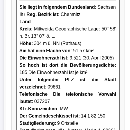
Sie liegt in folgendem Bundesland:
Sachsen
Ihr Reg. Bezirk ist:
Chemnitz
Land
Kreis
:
Mittweida Geographische Lage: 50° 58'
n. Br. 13° 07' ö. L.
Höhe:
304 m ü. NN (Rathaus)
Sie hat eine Fläche von:
51,57 km²
Die Einwohnerzahl ist:
9.521 (30. April 2005)
So hoch ist dort die Bevölkerungsdichte:
185 Die Einwohnerzahl ist je km²
Unter folgender PLZ ist die Stadt
verzeichnet:
09661
Telefonische Die telefonische Vorwahl
lautet:
037207
Kfz-Kennzeichen:
MW
Der Gemeindeschlüssel ist:
14 1 82 150
Stadtgliederung
: 9 Ortsteile