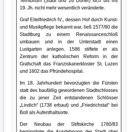
Territorium (Stadt und 26 Dörfer) sich bis ins
19. Jh. nicht mehr wesentlich veränderte.
Graf Eitelfriedrich IV., dessen Hof durch Kunst-
und Musikpflege bekannt war, ließ 1577/90 die
Stadtburg zu einem Renaissanceschloß
umbauen und in der Unterstadt einen
Lustgarten anlegen. 1586 stiftete er als
Zentrum der katholischen Reform in der
Grafschaft das Franziskanerkloster St. Luzen
und 1602 das Pfründehospital.
Im 18. Jahrhundert bevorzugten die Fürsten
statt des baufällig gewordenen Stadtschlosses
die zu jener Zeit entstandenen Schlösser
„Lindich“ (1738 erbaut) und „Friedrichstal“ bei
Boll als Aufenthaltsorte.
Der Neubau der Stiftskirche 1780/83
begünstigte die Ausdehnung der Stadt über