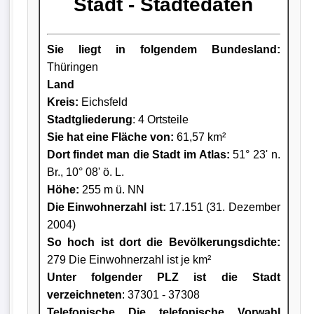
Stadt - Städtedaten
Sie liegt in folgendem Bundesland:
Thüringen
Land
Kreis
:
Eichsfeld
Stadtgliederung
: 4 Ortsteile
Sie hat eine Fläche von:
61,57 km²
Dort findet man die Stadt im Atlas:
51° 23' n.
Br., 10° 08' ö. L.
Höhe:
255 m ü. NN
Die Einwohnerzahl ist:
17.151 (31. Dezember
2004)
So hoch ist dort die Bevölkerungsdichte:
279 Die Einwohnerzahl ist je km²
Unter folgender PLZ ist die Stadt
verzeichneten
: 37301 - 37308
Telefonische Die telefonische Vorwahl