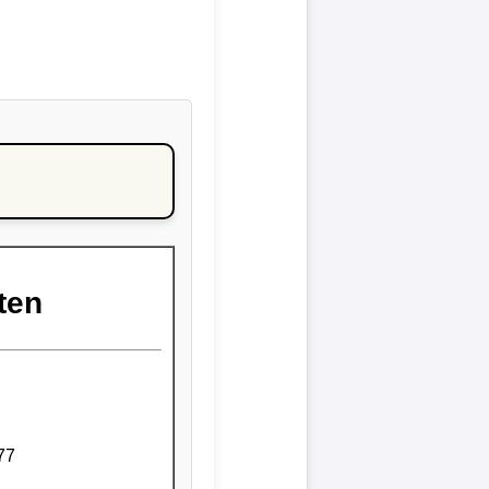
ten
77