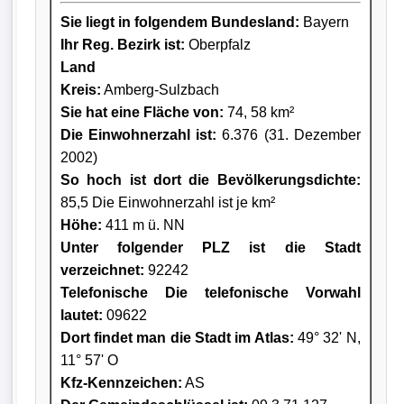
Sie liegt in folgendem Bundesland:
Bayern
Ihr Reg. Bezirk ist:
Oberpfalz
Land
Kreis
:
Amberg-Sulzbach
Sie hat eine Fläche von:
74, 58 km²
Die Einwohnerzahl ist:
6.376 (31. Dezember
2002)
So hoch ist dort die Bevölkerungsdichte:
85,5 Die Einwohnerzahl ist je km²
Höhe:
411 m ü. NN
Unter folgender PLZ ist die Stadt
verzeichnet:
92242
Telefonische Die telefonische Vorwahl
lautet:
09622
Dort findet man die Stadt im Atlas:
49° 32' N,
11° 57' O
Kfz-Kennzeichen:
AS