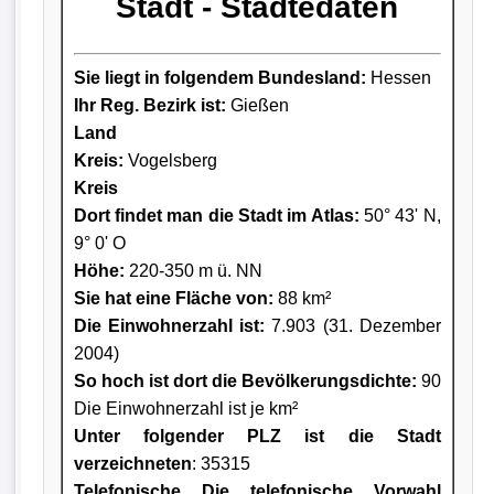
Stadt - Städtedaten
Sie liegt in folgendem Bundesland:
Hessen
Ihr Reg. Bezirk ist:
Gießen
Land
Kreis
:
Vogelsberg
Kreis
Dort findet man die Stadt im Atlas:
50° 43' N,
9° 0' O
Höhe:
220-350 m ü. NN
Sie hat eine Fläche von:
88 km²
Die Einwohnerzahl ist:
7.903 (31. Dezember
2004)
So hoch ist dort die Bevölkerungsdichte:
90
Die Einwohnerzahl ist je km²
Unter folgender PLZ ist die Stadt
verzeichneten
: 35315
Telefonische Die telefonische Vorwahl