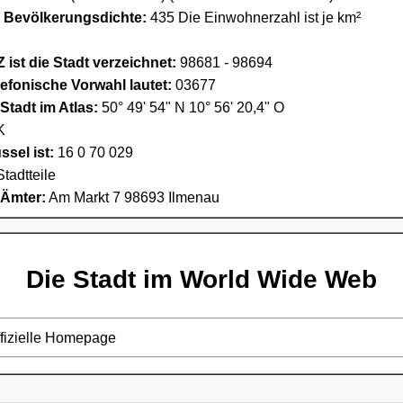
e Bevölkerungsdichte:
435 Die Einwohnerzahl ist je km²
 ist die Stadt verzeichnet:
98681 - 98694
lefonische Vorwahl lautet:
03677
Stadt im Atlas:
50° 49' 54" N 10° 56' 20,4" O
K
sel ist:
16 0 70 029
Stadtteile
 Ämter:
Am Markt 7 98693 Ilmenau
Die Stadt im World Wide Web
ffizielle Homepage