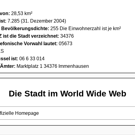
 von:
28,53 km²
st:
7.285 (31. Dezember 2004)
e Bevölkerungsdichte:
255 Die Einwohnerzahl ist je km²
 ist die Stadt verzeichnet:
34376
lefonische Vorwahl lautet:
05673
S
sel ist:
06 6 33 014
 Ämter:
Marktplatz 1 34376 Immenhausen
Die Stadt im World Wide Web
ffizielle Homepage