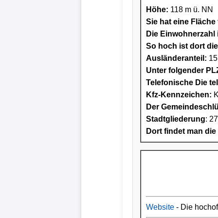
Höhe:
118 m ü. NN
Sie hat eine Fläche
Die Einwohnerzahl i
So hoch ist dort di
Ausländeranteil:
15
Unter folgender PLZ
Telefonische Die te
Kfz-Kennzeichen:
K
Der Gemeindeschlüs
Stadtgliederung
: 2
Dort findet man die
Website
- Die hocho