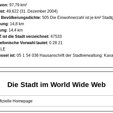
 von:
97,79 km²
st:
49.622 (31. Dezember 2004)
e Bevölkerungsdichte:
505 Die Einwohnerzahl ist je km² Stadt
nung
: 14,8 km
ung
: 14,4 km
 ist die Stadt verzeichnet:
47533
lefonische Vorwahl lautet:
0 28 21
LE
sel ist:
05 1 54 036 Hausanschrift der Stadtverwaltung: Kavar
Die Stadt im World Wide Web
ffizielle Homepage