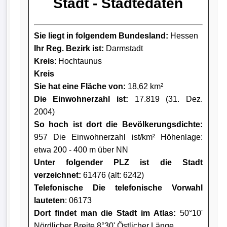
Stadt - Städtedaten
Sie liegt in folgendem Bundesland:
Hessen
Ihr Reg. Bezirk ist:
Darmstadt
Kreis
: Hochtaunus
Kreis
Sie hat eine Fläche von:
18,62 km²
Die Einwohnerzahl ist:
17.819 (31. Dez.
2004)
So hoch ist dort die Bevölkerungsdichte:
957 Die Einwohnerzahl ist/km² Höhenlage:
etwa 200 - 400 m über NN
Unter folgender PLZ ist die Stadt
verzeichnet:
61476 (alt: 6242)
Telefonische Die telefonische Vorwahl
lauteten
: 06173
Dort findet man die Stadt im Atlas:
50°10'
Nördlicher Breite 8°30' Östlicher Länge