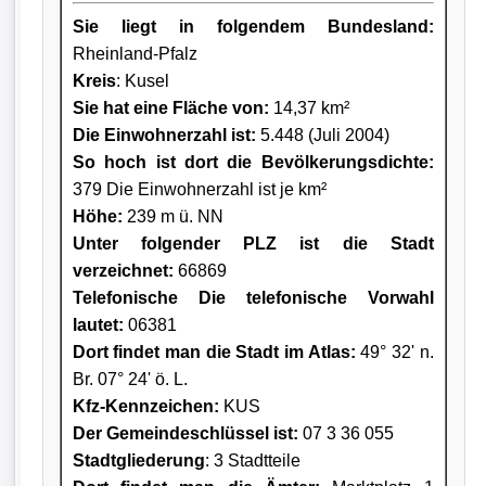
Sie liegt in folgendem Bundesland:
Rheinland-Pfalz
Kreis
: Kusel
Sie hat eine Fläche von:
14,37 km²
Die Einwohnerzahl ist:
5.448 (Juli 2004)
So hoch ist dort die Bevölkerungsdichte:
379 Die Einwohnerzahl ist je km²
Höhe:
239 m ü. NN
Unter folgender PLZ ist die Stadt
verzeichnet:
66869
Telefonische Die telefonische Vorwahl
lautet:
06381
Dort findet man die Stadt im Atlas:
49° 32' n.
Br. 07° 24' ö. L.
Kfz-Kennzeichen:
KUS
Der Gemeindeschlüssel ist:
07 3 36 055
Stadtgliederung
: 3 Stadtteile