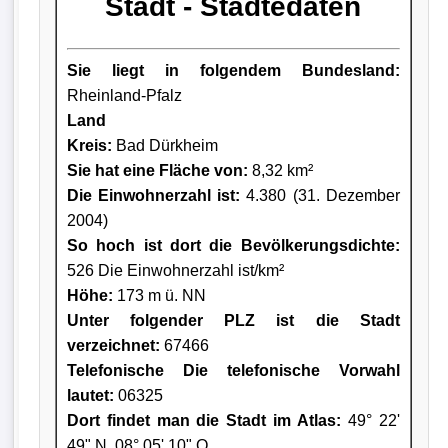
Stadt - Städtedaten
Sie liegt in folgendem Bundesland:
Rheinland-Pfalz
Land
Kreis
:
Bad Dürkheim
Sie hat eine Fläche von:
8,32 km²
Die Einwohnerzahl ist:
4.380 (31. Dezember
2004)
So hoch ist dort die Bevölkerungsdichte:
526 Die Einwohnerzahl ist/km²
Höhe:
173 m ü. NN
Unter folgender PLZ ist die Stadt
verzeichnet:
67466
Telefonische Die telefonische Vorwahl
lautet:
06325
Dort findet man die Stadt im Atlas:
49° 22'
49" N, 08° 05' 10" O