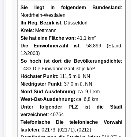
Sie liegt in folgendem Bundesland:
Nordrhein-Westfalen
Ihr Reg. Bezirk ist:
Düsseldorf
Kreis
: Mettmann
Sie hat eine Fläche von:
41,1 km²
Die Einwohnerzahl ist:
58.899 (Stand:
12/2003)
So hoch ist dort die Bevölkerungsdichte:
1433 Die Einwohnerzahl ist je km²
Höchster Punkt:
111,5 m ü. NN
Niedrigster Punkt:
37,0 m ü. NN
Nord-Süd-Ausdehnung
: ca. 9,1 km
West-Ost-Ausdehnung
: ca. 6,8 km
Unter folgender PLZ ist die Stadt
verzeichnet:
40764
Telefonische Die telefonische Vorwahl
lauteten
: 02173, (02171), (0212)