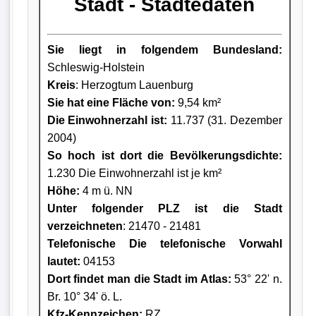
Stadt - Städtedaten
Sie liegt in folgendem Bundesland:
Schleswig-Holstein
Kreis
: Herzogtum Lauenburg
Sie hat eine Fläche von:
9,54 km²
Die Einwohnerzahl ist:
11.737 (31. Dezember
2004)
So hoch ist dort die Bevölkerungsdichte:
1.230 Die Einwohnerzahl ist je km²
Höhe:
4 m ü. NN
Unter folgender PLZ ist die Stadt
verzeichneten
: 21470 - 21481
Telefonische Die telefonische Vorwahl
lautet:
04153
Dort findet man die Stadt im Atlas:
53° 22' n.
Br. 10° 34' ö. L.
Kfz-Kennzeichen:
RZ