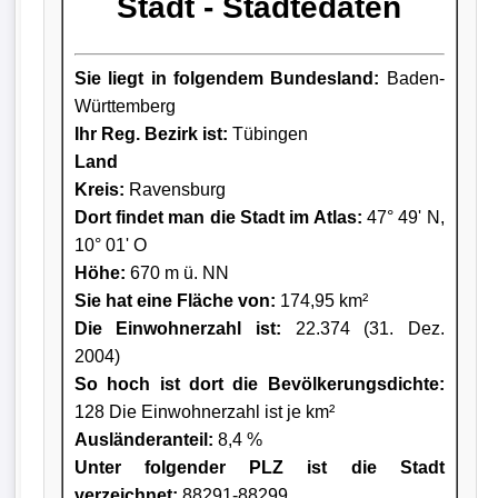
Stadt - Städtedaten
Sie liegt in folgendem Bundesland:
Baden-
Württemberg
Ihr Reg. Bezirk ist:
Tübingen
Land
Kreis
:
Ravensburg
Dort findet man die Stadt im Atlas:
47° 49' N,
10° 01' O
Höhe:
670 m ü. NN
Sie hat eine Fläche von:
174,95 km²
Die Einwohnerzahl ist:
22.374 (31. Dez.
2004)
So hoch ist dort die Bevölkerungsdichte:
128 Die Einwohnerzahl ist je km²
Ausländeranteil:
8,4 %
Unter folgender PLZ ist die Stadt
verzeichnet:
88291-88299