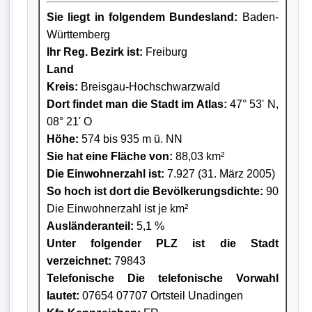
Sie liegt in folgendem Bundesland:
Baden-
Württemberg
Ihr Reg. Bezirk ist:
Freiburg
Land
Kreis
:
Breisgau-Hochschwarzwald
Dort findet man die Stadt im Atlas:
47° 53' N,
08° 21' O
Höhe:
574 bis 935 m ü. NN
Sie hat eine Fläche von:
88,03 km²
Die Einwohnerzahl ist:
7.927 (31. März 2005)
So hoch ist dort die Bevölkerungsdichte:
90
Die Einwohnerzahl ist je km²
Ausländeranteil:
5,1 %
Unter folgender PLZ ist die Stadt
verzeichnet:
79843
Telefonische Die telefonische Vorwahl
lautet:
07654 07707 Ortsteil Unadingen