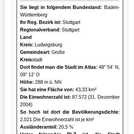
Sie liegt in folgendem Bundesland:
Baden-
Württemberg
Ihr Reg. Bezirk ist:
Stuttgart
Regionalverband
: Stuttgart
Land
Kreis
:
Ludwigsburg
Gemeindeart
: Große
Kreis
stadt
Dort findet man die Stadt im Atlas:
48° 54' N,
09° 12' O
Höhe:
288 m ü. NN
Sie hat eine Fläche von:
43,33 km²
Die Einwohnerzahl ist:
87.572 (31. Dezember
2004)
So hoch ist dort die Bevölkerungsdichte:
2.021 Die Einwohnerzahl ist je km²
Ausländeranteil:
20,5 %