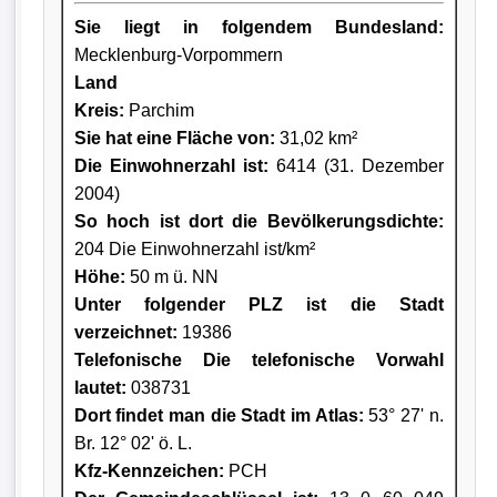
Sie liegt in folgendem Bundesland:
Mecklenburg-Vorpommern
Land
Kreis
:
Parchim
Sie hat eine Fläche von:
31,02 km²
Die Einwohnerzahl ist:
6414 (31. Dezember
2004)
So hoch ist dort die Bevölkerungsdichte:
204 Die Einwohnerzahl ist/km²
Höhe:
50 m ü. NN
Unter folgender PLZ ist die Stadt
verzeichnet:
19386
Telefonische Die telefonische Vorwahl
lautet:
038731
Dort findet man die Stadt im Atlas:
53° 27' n.
Br. 12° 02' ö. L.
Kfz-Kennzeichen:
PCH