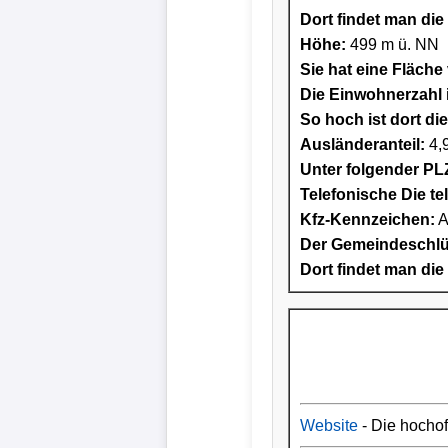
Dort findet man die 
Höhe:
499 m ü. NN
Sie hat eine Fläche
Die Einwohnerzahl i
So hoch ist dort di
Ausländeranteil:
4,
Unter folgender PLZ
Telefonische Die te
Kfz-Kennzeichen:
A
Der Gemeindeschlüs
Dort findet man die
Website
- Die hocho