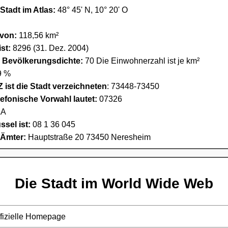
Stadt im Atlas:
48° 45' N, 10° 20' O
 von:
118,56 km²
st:
8296 (31. Dez. 2004)
e Bevölkerungsdichte:
70 Die Einwohnerzahl ist je km²
9 %
 ist die Stadt verzeichneten
: 73448-73450
lefonische Vorwahl lautet:
07326
A
sel ist:
08 1 36 045
 Ämter:
Hauptstraße 20 73450 Neresheim
Die Stadt im World Wide Web
ffizielle Homepage