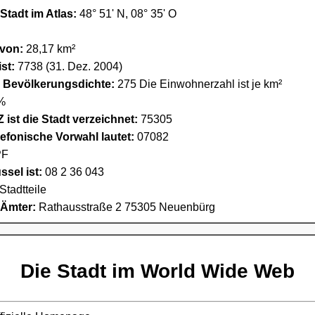
Stadt im Atlas:
48° 51' N, 08° 35' O
 von:
28,17 km²
st:
7738 (31. Dez. 2004)
e Bevölkerungsdichte:
275 Die Einwohnerzahl ist je km²
%
 ist die Stadt verzeichnet:
75305
lefonische Vorwahl lautet:
07082
F
sel ist:
08 2 36 043
 Stadtteile
 Ämter:
Rathausstraße 2 75305 Neuenbürg
Die Stadt im World Wide Web