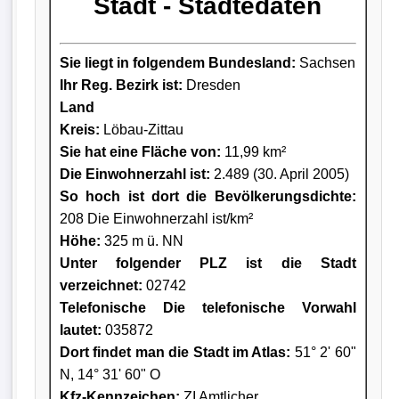
Stadt - Städtedaten
Sie liegt in folgendem Bundesland:
Sachsen
Ihr Reg. Bezirk ist:
Dresden
Land
Kreis
:
Löbau-Zittau
Sie hat eine Fläche von:
11,99 km²
Die Einwohnerzahl ist:
2.489 (30. April 2005)
So hoch ist dort die Bevölkerungsdichte:
208 Die Einwohnerzahl ist/km²
Höhe:
325 m ü. NN
Unter folgender PLZ ist die Stadt
verzeichnet:
02742
Telefonische Die telefonische Vorwahl
lautet:
035872
Dort findet man die Stadt im Atlas:
51° 2' 60"
N, 14° 31' 60" O
Kfz-Kennzeichen:
ZI Amtlicher