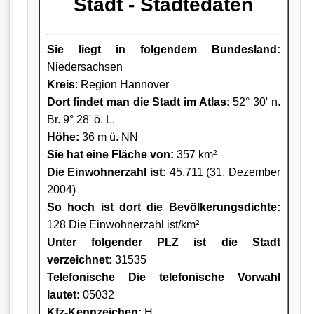
Stadt - Städtedaten
Sie liegt in folgendem Bundesland:
Niedersachsen
Kreis
: Region Hannover
Dort findet man die Stadt im Atlas:
52° 30' n.
Br. 9° 28' ö. L.
Höhe:
36 m ü. NN
Sie hat eine Fläche von:
357 km²
Die Einwohnerzahl ist:
45.711 (31. Dezember
2004)
So hoch ist dort die Bevölkerungsdichte:
128 Die Einwohnerzahl ist/km²
Unter folgender PLZ ist die Stadt
verzeichnet:
31535
Telefonische Die telefonische Vorwahl
lautet:
05032
Kfz-Kennzeichen:
H