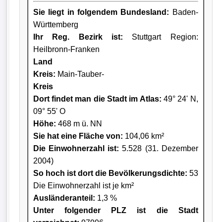
Sie liegt in folgendem Bundesland:
Baden-
Württemberg
Ihr Reg. Bezirk ist:
Stuttgart Region:
Heilbronn-Franken
Land
Kreis
:
Main-Tauber-
Kreis
Dort findet man die Stadt im Atlas:
49° 24' N,
09° 55' O
Höhe:
468 m ü. NN
Sie hat eine Fläche von:
104,06 km²
Die Einwohnerzahl ist:
5.528 (31. Dezember
2004)
So hoch ist dort die Bevölkerungsdichte:
53
Die Einwohnerzahl ist je km²
Ausländeranteil:
1,3 %
Unter folgender PLZ ist die Stadt