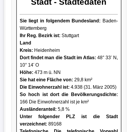
Stadt - Städtedaten
Sie liegt in folgendem Bundesland:
Baden-
Württemberg
Ihr Reg. Bezirk ist:
Stuttgart
Land
Kreis
:
Heidenheim
Dort findet man die Stadt im Atlas:
48° 33' N,
10° 14' O
Höhe:
473 m ü. NN
Sie hat eine Fläche von:
29,8 km²
Die Einwohnerzahl ist:
4.938 (31. März 2005)
So hoch ist dort die Bevölkerungsdichte:
166 Die Einwohnerzahl ist je km²
Ausländeranteil:
5,8 %
Unter folgender PLZ ist die Stadt
verzeichnet:
89168
Telefonische Die telefonische Vorwahl