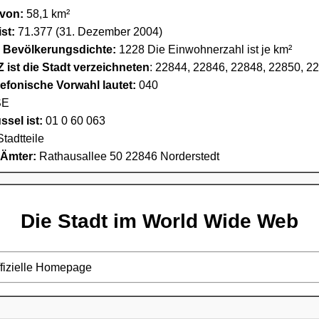
 von:
58,1 km²
st:
71.377 (31. Dezember 2004)
e Bevölkerungsdichte:
1228 Die Einwohnerzahl ist je km²
 ist die Stadt verzeichneten
: 22844, 22846, 22848, 22850, 2
lefonische Vorwahl lautet:
040
E
sel ist:
01 0 60 063
Stadtteile
 Ämter:
Rathausallee 50 22846 Norderstedt
Die Stadt im World Wide Web
ffizielle Homepage